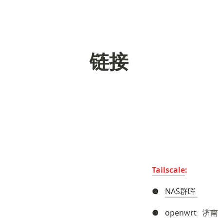
链接
Tailscale
:
）
●   
NAS群晖 
●   
openwrt   