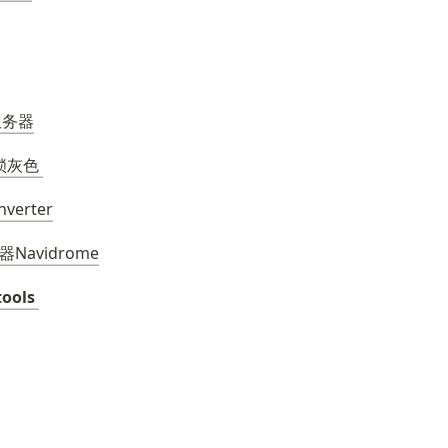
n服务器
锁灰色 
verter
avidrome
tools 