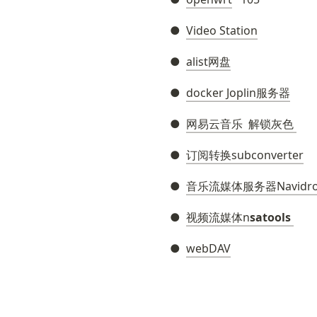
●  
Video Station
●  
alist网盘
●  
docker Joplin服务器
●  
网易云音乐  解锁灰色 
●  
订阅转换subconverter
●  
音乐流媒体服务器Navidr
●  
视频流媒体n
satools 
●  
webDAV