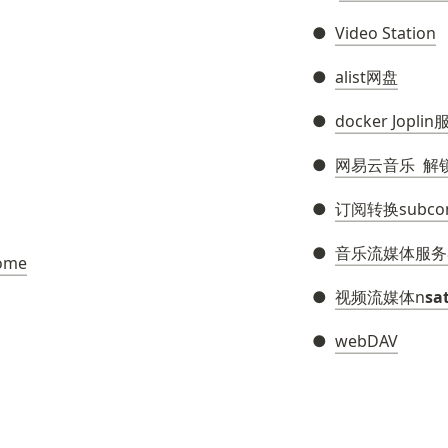
●  
Video Station
●  
alist网盘
●  
docker Jopli
●  
网易云音乐  解
●  
订阅转换subcon
●  
音乐流媒体服务器N
ome
●  
视频流媒体n
sa
●  
webDAV