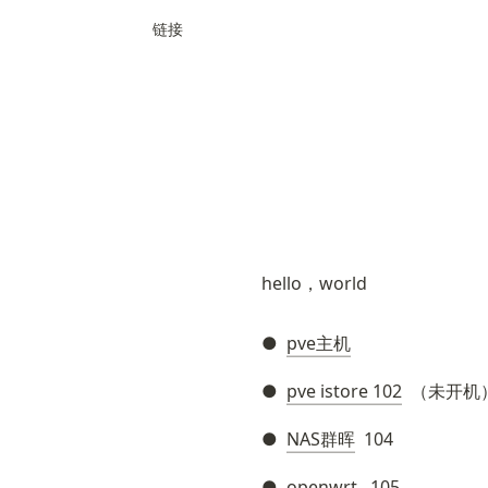
链接
hello，world
●  
pve主机
●  
pve istore 102
  （未开机
●  
NAS群晖
  104
●  
openwrt
   105